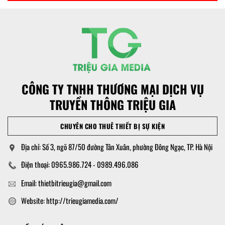
CÔNG TY TNHH THƯƠNG MẠI DỊCH VỤ
TRUYỀN THÔNG TRIỆU GIA
CHUYÊN CHO THUÊ THIẾT BỊ SỰ KIỆN
Địa chỉ: Số 3, ngõ 87/50 đường Tân Xuân, phường Đông Ngạc, TP. Hà Nội
Điện thoại: 0965.986.724 - 0989.496.086
Email: thietbitrieugia@gmail.com
Website: http://trieugiamedia.com/