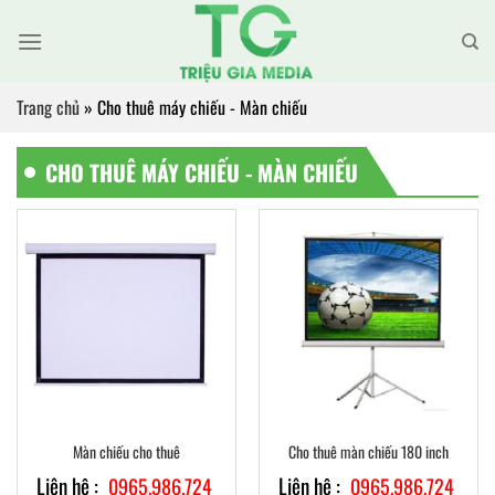
Bỏ
qua
nội
dung
Trang chủ
»
Cho thuê máy chiếu - Màn chiếu
CHO THUÊ MÁY CHIẾU - MÀN CHIẾU
Màn chiếu cho thuê
Cho thuê màn chiếu 180 inch
Liên hệ :
Liên hệ :
0965.986.724
0965.986.724