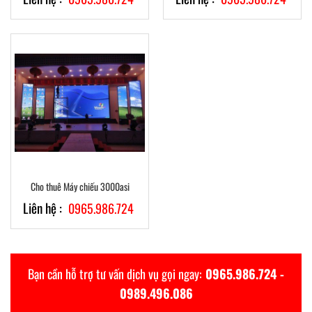
Cho thuê Máy chiếu 3000asi
Liên hệ :
0965.986.724
Bạn cần hỗ trợ tư vấn dịch vụ gọi ngay:
0965.986.724 -
0989.496.086