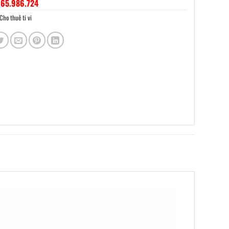
65.986.724
Cho thuê ti vi