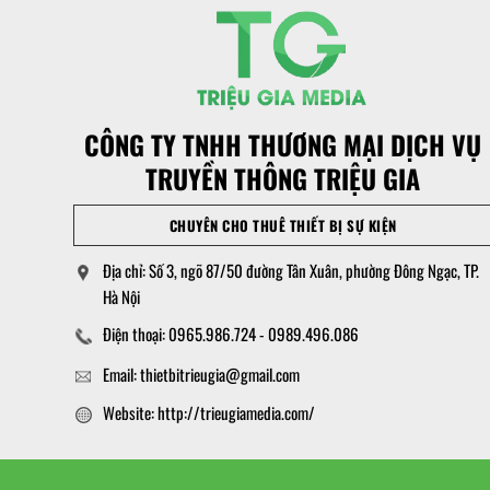
CÔNG TY TNHH THƯƠNG MẠI DỊCH VỤ
TRUYỀN THÔNG TRIỆU GIA
CHUYÊN CHO THUÊ THIẾT BỊ SỰ KIỆN
Địa chỉ: Số 3, ngõ 87/50 đường Tân Xuân, phường Đông Ngạc, TP.
Hà Nội
Điện thoại: 0965.986.724 - 0989.496.086
Email: thietbitrieugia@gmail.com
Website: http://trieugiamedia.com/