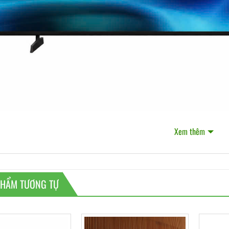
Xem thêm
PHẨM TƯƠNG TỰ
 SỐ KỸ THUẬT
ch cỡ màn hình:
 inch