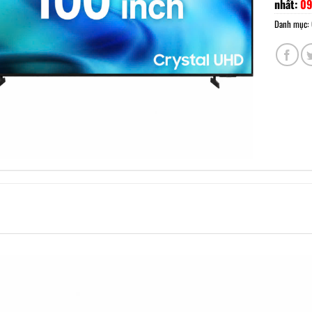
nhất:
09
Danh mục: