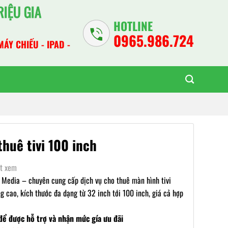
IỆU GIA
HOTLINE
0965.986.724
MÁY CHIẾU - IPAD -
thuê tivi 100 inch
ợt xem
a Media – chuyên cung cấp dịch vụ cho thuê màn hình tivi
g cao, kích thước đa dạng từ 32 inch tới 100 inch, giá cả hợp
để được hỗ trợ và nhận mức gía ưu đãi