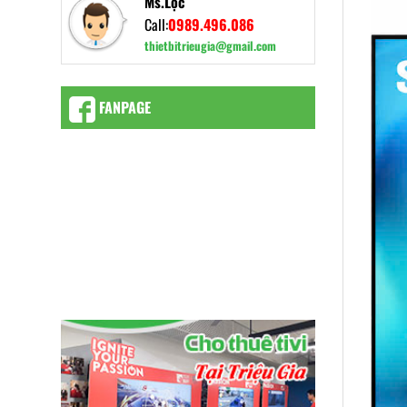
Ms.Lộc
Call:
0989.496.086
thietbitrieugia@gmail.com
FANPAGE