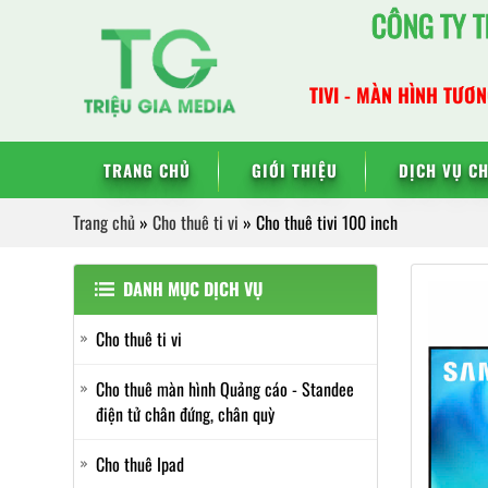
Bỏ
CÔNG TY T
qua
nội
TIVI - MÀN HÌNH TƯƠN
dung
TRANG CHỦ
GIỚI THIỆU
DỊCH VỤ C
Trang chủ
»
Cho thuê ti vi
»
Cho thuê tivi 100 inch
DANH MỤC DỊCH VỤ
Cho thuê ti vi
Cho thuê màn hình Quảng cáo - Standee
điện tử chân đứng, chân quỳ
Cho thuê Ipad