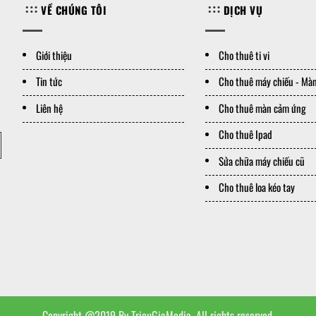
VỀ CHÚNG TÔI
DỊCH VỤ
Giới thiệu
Cho thuê ti vi
Tin tức
Cho thuê máy chiếu - Màn
Liên hệ
Cho thuê màn cảm ứng
Cho thuê Ipad
Sửa chữa máy chiếu cũ
Cho thuê loa kéo tay
Copyright @2019 By TrieuGiaMedia. All rights reserved.