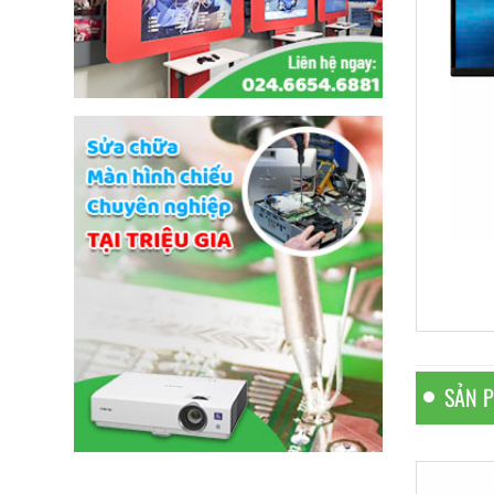
SẢN 
THÔNG
Kí
98