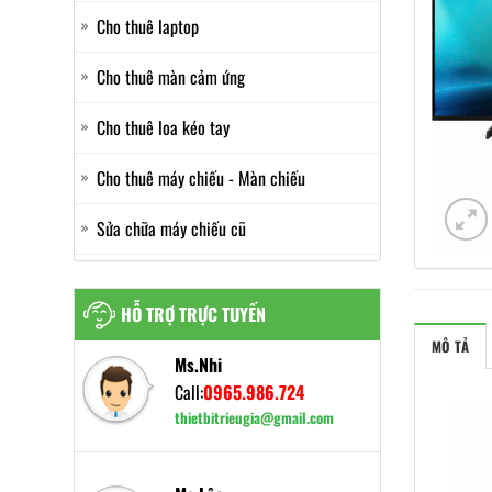
Cho thuê laptop
Cho thuê màn cảm ứng
Cho thuê loa kéo tay
Cho thuê máy chiếu - Màn chiếu
Sửa chữa máy chiếu cũ
HỖ TRỢ TRỰC TUYẾN
MÔ TẢ
Ms.Nhi
Call:
0965.986.724
thietbitrieugia@gmail.com