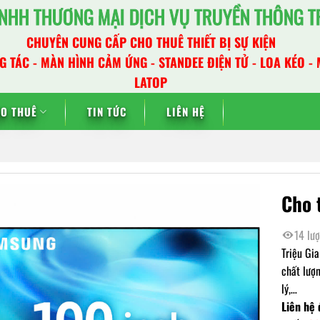
NHH THƯƠNG MẠI DỊCH VỤ TRUYỀN THÔNG TR
CHUYÊN CUNG CẤP CHO THUÊ THIẾT BỊ SỰ KIỆN
G TÁC - MÀN HÌNH CẢM ỨNG - STANDEE ĐIỆN TỬ - LOA KÉO - 
LATOP
HO THUÊ
TIN TỨC
LIÊN HỆ
Cho 
14 lư
Triệu Gi
chất lượn
lý,…
Liên hệ 