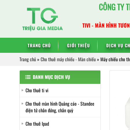
Bỏ
CÔNG TY T
qua
nội
TIVI - MÀN HÌNH TƯƠN
dung
TRANG CHỦ
GIỚI THIỆU
DỊCH VỤ C
Trang chủ
»
Cho thuê máy chiếu - Màn chiếu
»
Máy chiếu cho t
DANH MỤC DỊCH VỤ
Cho thuê ti vi
Cho thuê màn hình Quảng cáo - Standee
điện tử chân đứng, chân quỳ
Cho thuê Ipad