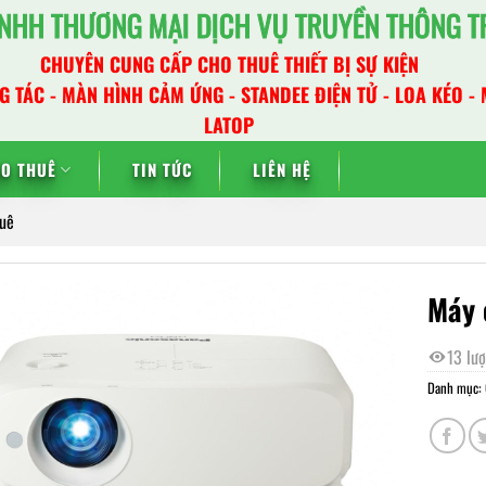
NHH THƯƠNG MẠI DỊCH VỤ TRUYỀN THÔNG TR
CHUYÊN CUNG CẤP CHO THUÊ THIẾT BỊ SỰ KIỆN
G TÁC - MÀN HÌNH CẢM ỨNG - STANDEE ĐIỆN TỬ - LOA KÉO - 
LATOP
HO THUÊ
TIN TỨC
LIÊN HỆ
huê
Máy 
13 lư
Danh mục: