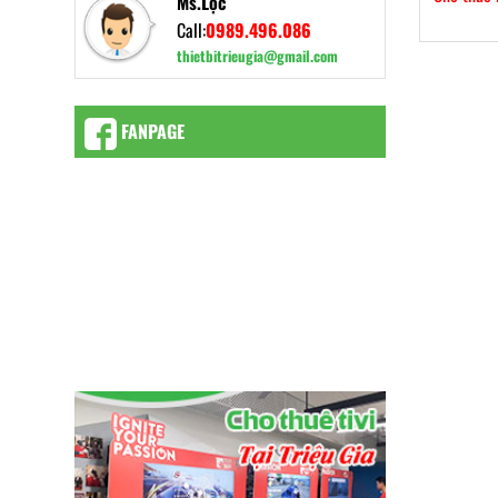
Ms.Lộc
Call:
0989.496.086
thietbitrieugia@gmail.com
FANPAGE