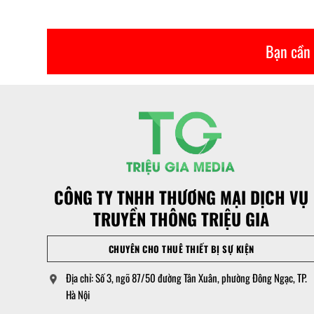
Bạn cần 
CÔNG TY TNHH THƯƠNG MẠI DỊCH VỤ
TRUYỀN THÔNG TRIỆU GIA
CHUYÊN CHO THUÊ THIẾT BỊ SỰ KIỆN
Địa chỉ: Số 3, ngõ 87/50 đường Tân Xuân, phường Đông Ngạc, TP.
Hà Nội