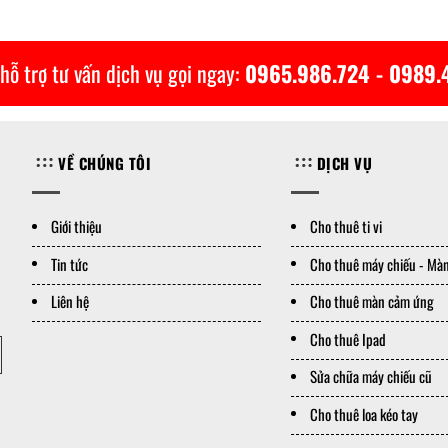
hỗ trợ tư vấn dịch vụ gọi ngay:
0965.986.724 - 0989.
VỀ CHÚNG TÔI
DỊCH VỤ
Giới thiệu
Cho thuê ti vi
Tin tức
Cho thuê máy chiếu - Màn
Liên hệ
Cho thuê màn cảm ứng
Cho thuê Ipad
Sửa chữa máy chiếu cũ
Cho thuê loa kéo tay