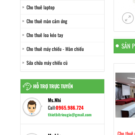
Cho thuê laptop
Cho thuê màn cảm ứng
Cho thuê loa kéo tay
SẢN 
Cho thuê máy chiếu - Màn chiếu
Sửa chữa máy chiếu cũ
HỖ TRỢ TRỰC TUYẾN
Ms.Nhi
Call:
0965.986.724
thietbitrieugia@gmail.com
huê màn chiếu
Cho thuê máy chiếu giá rẻ
Cho thuê 