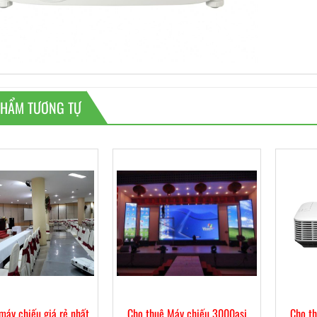
PHẨM TƯƠNG TỰ
máy chiếu giá rẻ nhất
Cho thuê Máy chiếu 3000asi
Cho t