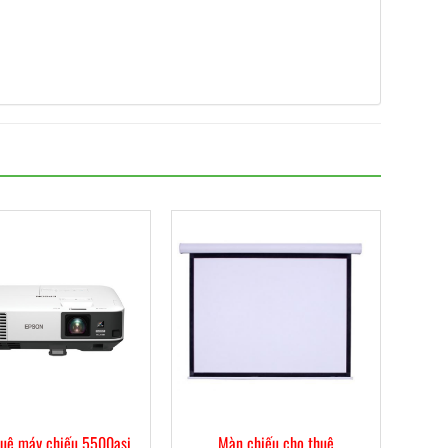
huê máy chiếu 5500asi
Màn chiếu cho thuê