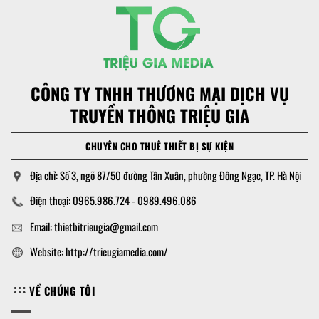
CÔNG TY TNHH THƯƠNG MẠI DỊCH VỤ
TRUYỀN THÔNG TRIỆU GIA
CHUYÊN CHO THUÊ THIẾT BỊ SỰ KIỆN
Địa chỉ: Số 3, ngõ 87/50 đường Tân Xuân, phường Đông Ngạc, TP. Hà Nội
Điện thoại: 0965.986.724 - 0989.496.086
Email: thietbitrieugia@gmail.com
Website: http://trieugiamedia.com/
VỀ CHÚNG TÔI