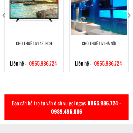
CHO THUÊ TIVI 43 INCH
CHO THUÊ TIVI HÀ NỘI
Liên hệ :
Liên hệ :
0965.986.724
0965.986.724
Bạn cần hỗ trợ tư vấn dịch vụ gọi ngay:
0965.986.724 -
0989.496.086