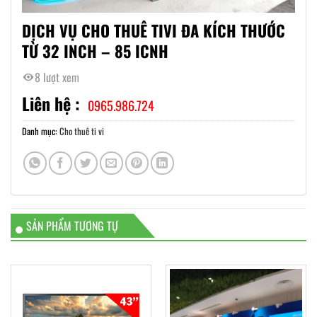
DỊCH VỤ CHO THUÊ TIVI ĐA KÍCH THƯỚC
TỪ 32 INCH – 85 ICNH
8 lượt xem
Liên hệ :
0965.986.724
Danh mục:
Cho thuê ti vi
SẢN PHẨM TƯƠNG TỰ