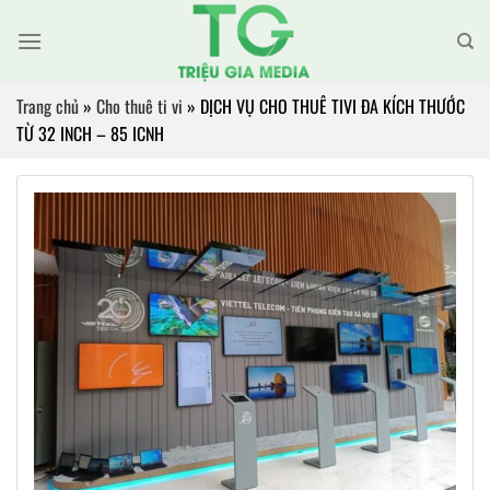
Bỏ
qua
nội
dung
Trang chủ
»
Cho thuê ti vi
»
DỊCH VỤ CHO THUÊ TIVI ĐA KÍCH THƯỚC
TỪ 32 INCH – 85 ICNH